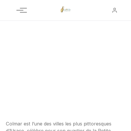
Aller
au
contenu
ALSACE - GRAND EST
Colmar
4 biens disponibles
Colmar est l’une des villes les plus pittoresques
d’Alsace, célèbre pour son quartier de la Petite