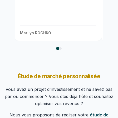
hésitation ! Merci à toute l’équipe pour
votre travail remarquable ! " - Janvier
2025
Samyr MOHAMED
Ma
Étude de marché personnalisée
Vous avez un projet d'investissement et ne savez pas
par où commencer ? Vous êtes déjà hôte et souhaitez
optimiser vos revenus ?
Nous vous proposons de réaliser votre
étude de