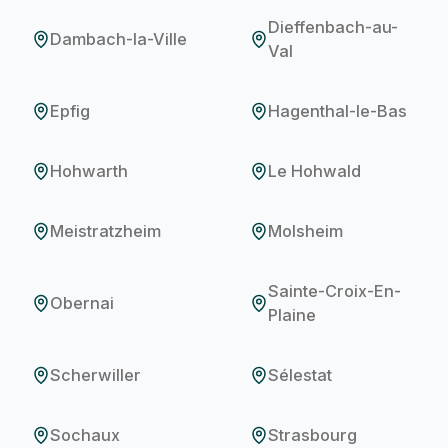
Dieffenbach-au-
Dambach-la-Ville
Val
Epfig
Hagenthal-le-Bas
Hohwarth
Le Hohwald
Meistratzheim
Molsheim
Sainte-Croix-En-
Obernai
Plaine
Scherwiller
Sélestat
Sochaux
Strasbourg