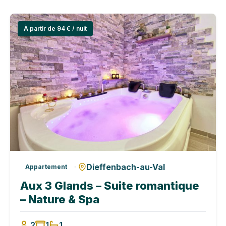
À partir de 94 € / nuit
Dieffenbach-au-Val
·
Appartement
Aux 3 Glands – Suite romantique
– Nature & Spa
2
1
1