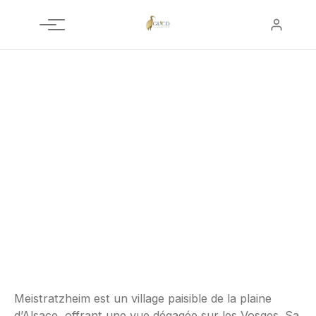
Aller
au
contenu
ALSACE - GRAND EST
Meistratzheim
2 biens disponibles
Meistratzheim est un village paisible de la plaine
d’Alsace, offrant une vue dégagée sur les Vosges. Sa