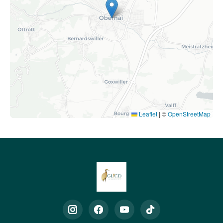
Leaflet
|
©
OpenStreetMap