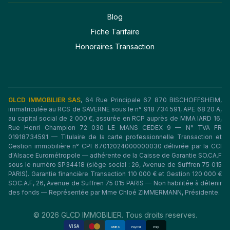
Blog
Fiche Tarifaire
Honoraires Transaction
GLCD IMMOBILIER SAS
, 64 Rue Principale 67 870 BISCHOFFSHEIM,
immatriculée au RCS de SAVERNE sous le n° 918 734 591, APE 68 20 A,
au capital social de 2 000 €, assurée en RCP auprès de MMA IARD 16,
Rue Henri Champion 72 030 LE MANS CEDEX 9 — N° TVA FR
01918734591 — Titulaire de la carte professionnelle Transaction et
Gestion immobilière n° CPI 67012024000000030 délivrée par la CCI
d'Alsace Eurométropole — adhérente de la Caisse de Garantie SO.CA.F
sous le numéro SP34418 (siège social : 26, Avenue de Suffren 75 015
PARIS). Garantie financière Transaction 110 000 € et Gestion 120 000 €
SOC.A.F, 26, Avenue de Suffren 75 015 PARIS — Non habilitée à détenir
des fonds — Représentée par Mme Chloé ZIMMERMANN, Présidente.
© 2026 GLCD IMMOBILIER. Tous droits reserves.
VISA
AMEX
PayPal
Pay