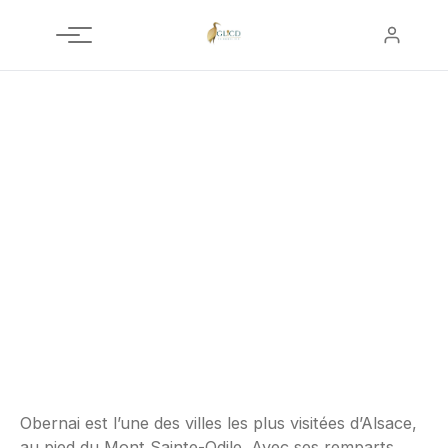
Aller
au
contenu
ALSACE - GRAND EST
Obernai
2 biens disponibles
Obernai est l’une des villes les plus visitées d’Alsace,
au pied du Mont Sainte-Odile. Avec ses remparts,