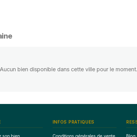
aine
Aucun bien disponible dans cette ville pour le moment
E
INFOS PRATIQUES
RES
r son bien
Conditions générales de vente
Blog