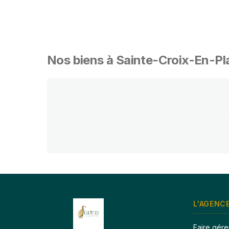
0 biens disponibles
Nos biens à Sainte-Croix-En-Pl
L'AGENC
Faire gére