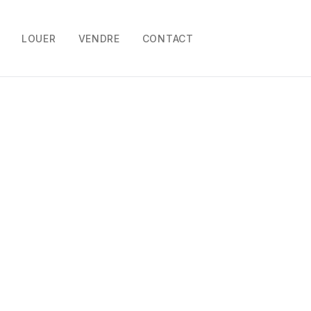
Aller
au
LOUER
VENDRE
CONTACT
contenu
Plaine