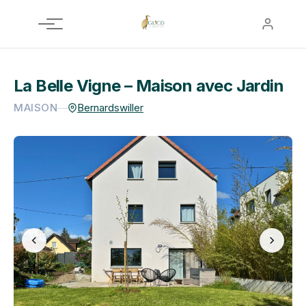
Aller
au
contenu
La Belle Vigne – Maison avec Jardin
MAISON
—
Bernardswiller