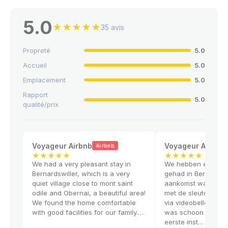
5.0
★
★
★
★
★
35 avis
Propreté
5.0
Accueil
5.0
Emplacement
5.0
Rapport
5.0
qualité/prix
Voyageur Airbnb
Voyageur Airbnb
Airbnb
★
★
★
★
★
★
★
★
★
★
We had a very pleasant stay in
We hebben een hele
Bernardswiller, which is a very
gehad in Bernardswil
quiet village close to mont saint
aankomst waren er
odile and Obernai, a beautiful area!
met de sleutel, maa
We found the home comfortable
via videobellen opge
with good facilities for our family.…
was schoon en opge
eerste inst…