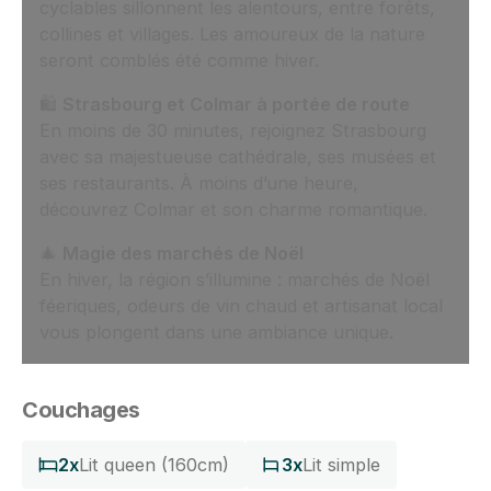
cyclables sillonnent les alentours, entre forêts,
collines et villages. Les amoureux de la nature
seront comblés été comme hiver.
🛍️
Strasbourg et Colmar à portée de route
En moins de 30 minutes, rejoignez Strasbourg
avec sa majestueuse cathédrale, ses musées et
ses restaurants. À moins d’une heure,
découvrez Colmar et son charme romantique.
🎄
Magie des marchés de Noël
En hiver, la région s’illumine : marchés de Noël
féeriques, odeurs de vin chaud et artisanat local
vous plongent dans une ambiance unique.
Couchages
2x
Lit queen (160cm)
3x
Lit simple