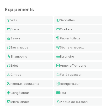
Équipements
WiFi
Serviettes
Draps
Oreillers
Savon
Papier toilette
Eau chaude
Sèche-cheveux
Shampoing
Baignoire
Bidet
Armoire/Penderie
Cintres
Fer à repasser
Rideaux occultants
Réfrigérateur
Congélateur
Four
Micro-ondes
Plaque de cuisson