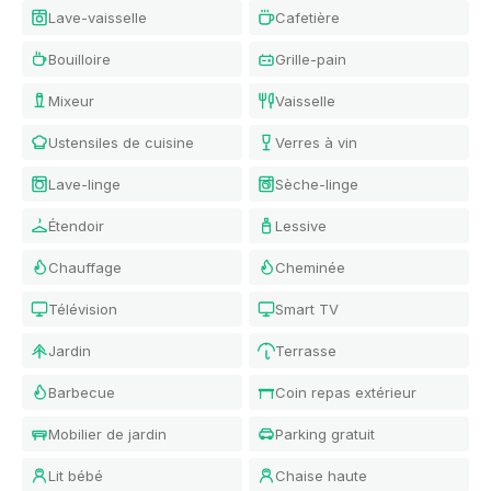
Lave-vaisselle
Cafetière
Bouilloire
Grille-pain
Mixeur
Vaisselle
Ustensiles de cuisine
Verres à vin
Lave-linge
Sèche-linge
Étendoir
Lessive
Chauffage
Cheminée
Télévision
Smart TV
Jardin
Terrasse
Barbecue
Coin repas extérieur
Mobilier de jardin
Parking gratuit
Lit bébé
Chaise haute