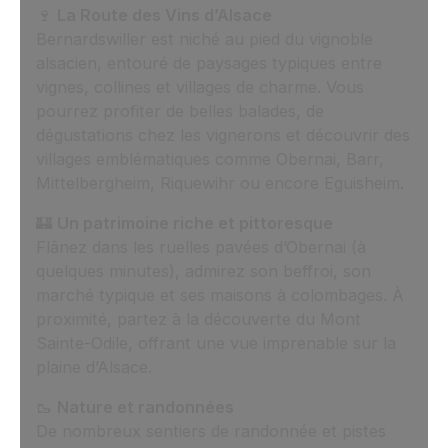
🍷
La Route des Vins d’Alsace
Bernardswiller est niché au pied du vignoble
alsacien, entouré de paysages typiques entre
vignes, collines et villages de charme. Vous
pourrez profiter de belles balades, de
dégustations chez les vignerons et découvrir des
villages emblématiques comme Obernai, Barr,
Mittelbergheim, Riquewihr ou encore Eguisheim.
🏰
Un patrimoine riche et pittoresque
Flânez dans les ruelles pavées d’Obernai (à
quelques minutes), admirez son beffroi, son
marché typique et ses maisons à colombages. À
proximité, partez à la découverte du Mont
Sainte-Odile, offrant une vue imprenable sur la
plaine d’Alsace.
🥾
Nature et randonnées
De nombreux sentiers de randonnée et pistes