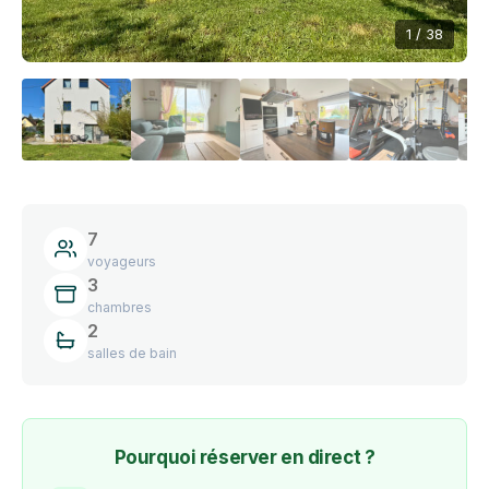
1 / 38
7
voyageurs
3
chambres
2
salles de bain
Pourquoi réserver en direct ?