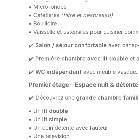
• Micro-ondes
• Cafetières
(filtre et nespresso)
• Bouilloire
• Vaisselle et ustensiles pour cuisiner com
✔️
Salon / séjour confortable
avec canapé,
✔️
Première chambre avec lit double
et 
✔️
WC indépendant
avec meuble vasque.
Premier étage – Espace nuit & détente
✔️ Découvrez une
grande chambre famili
• Un
lit double
• Un
lit simple
• Un coin détente avec fauteuil
• Une télévision