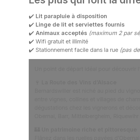
✔️
Lit parapluie à disposition
✔️
Linge de lit et serviettes fournis
✔️
Animaux acceptés
(maximum 2 par sé
✔️ Wifi gratuit et illimité
✔️ Stationnement facile dans la rue
(pas de
Un point de départ idéal pour découvrir l
🍷
La Route des Vins d’Alsace
Bernardswiller est niché au pied du vign
entre vignes, collines et villages de cha
dégustations chez les vignerons et déc
Obernai, Barr, Mittelbergheim, Riquewih
🏰
Un patrimoine riche et pittoresque
Flânez dans les ruelles pavées d’Obernai