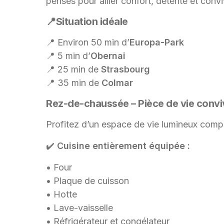
pensés pour allier confort, détente et conviv
📍Situation idéale
📍 Environ 50 min d’
Europa-Park
📍 5 min d’
Obernai
📍 25 min de
Strasbourg
📍 35 min de
Colmar
Rez-de-chaussée – Pièce de vie convi
Profitez d’un espace de vie lumineux comp
✔️
Cuisine entièrement équipée :
• Four
• Plaque de cuisson
• Hotte
• Lave-vaisselle
• Réfrigérateur et congélateur