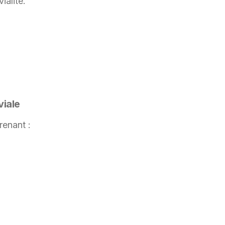
ialité.
viale
renant :