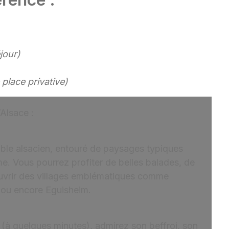
jour)
 place privative)
’Alsace :
oble alsacien, entouré de paysages typiques
rme. Vous pourrez profiter de belles balades, de
ouvrir des villages emblématiques comme
r ou encore Eguisheim.
 (à quelques minutes), admirez son beffroi, son