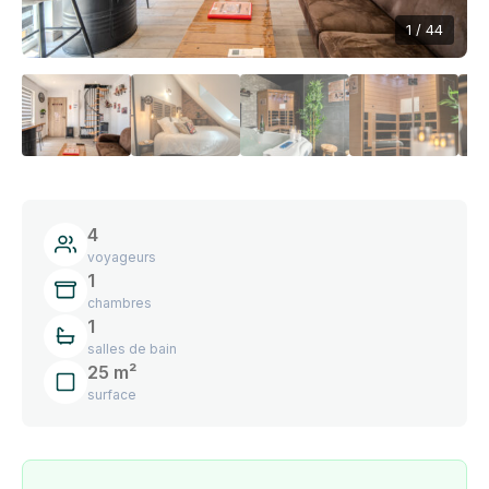
1 / 44
4
voyageurs
1
chambres
1
salles de bain
25 m²
surface