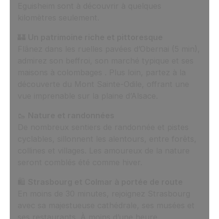
Eguisheim sont à découvrir à quelques
kilomètres seulement.
🏰
Un patrimoine riche et pittoresque
Flânez dans les ruelles pavées d’Obernai (5 min),
admirez son beffroi, son marché typique et ses
maisons à colombages . Plus loin, partez à la
découverte du Mont Sainte-Odile, offrant une
vue imprenable sur la plaine d’Alsace.
🥾
Nature et randonnées
De nombreux sentiers de randonnée et pistes
cyclables, sillonnent les alentours, entre forêts,
collines et villages. Les amoureux de la nature
seront comblés été comme hiver.
🛍️
Strasbourg et Colmar à portée de route
En moins de 30 minutes, rejoignez Strasbourg
avec sa majestueuse cathédrale, ses musées et
ses restaurants. À moins d’une heure,