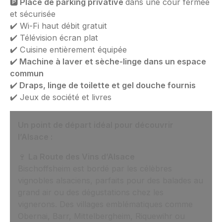
🅿️
Place de parking privative
dans une cour fermée
et sécurisée
✔️ Wi-Fi haut débit gratuit
✔️ Télévision écran plat
✔️ Cuisine entièrement équipée
✔️
Machine à laver et sèche-linge dans un espace
commun
✔️
Draps, linge de toilette et gel douche fournis
✔️ Jeux de société et livres
Un point de départ idéal pour découvrir
l’Alsace :
🍷
La Route des Vins d’Alsace
Bischoffsheim est bordé par les célèbres
vignobles alsaciens, parfaits pour des balades au
grand air ou des dégustations chez les
vignerons. Des villages emblématiques comme
Obernai, Barr, Mittelbergheim, Riquewihr ou