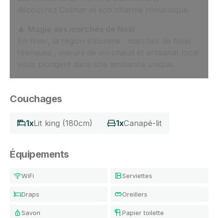
découvrez Colmar et son charme romantique.
🎄
Magie des marchés de Noël
En hiver, la région s’illumine : marchés de Noël
féeriques , odeurs de vin chaud et artisanat local
vous plongent dans une ambiance unique.
Couchages
1x
Lit king (180cm)
1x
Canapé-lit
Équipements
WiFi
Serviettes
Draps
Oreillers
Savon
Papier toilette