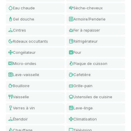
Eau chaude
Sèche-cheveux
Gel douche
Armoire/Penderie
Cintres
Fer à repasser
Rideaux occultants
Réfrigérateur
Congélateur
Four
Micro-ondes
Plaque de cuisson
Lave-vaisselle
Cafetière
Bouilloire
Grille-pain
Vaisselle
Ustensiles de cuisine
Verres à vin
Lave-linge
Étendoir
Climatisation
Chauffage
Télévision