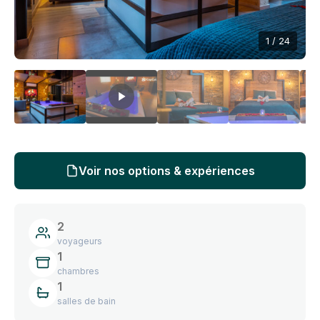
1 / 24
Voir nos options & expériences
2
voyageurs
1
chambres
1
salles de bain