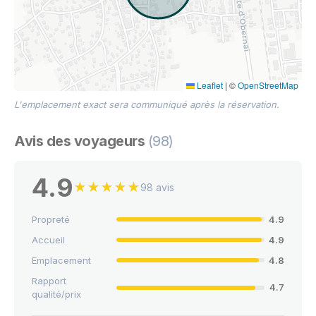
Leaflet
|
©
OpenStreetMap
L'emplacement exact sera communiqué après la réservation.
Avis des voyageurs
(98)
4.9
★
★
★
★
★
98 avis
Propreté
4.9
Accueil
4.9
Emplacement
4.8
Rapport
4.7
qualité/prix