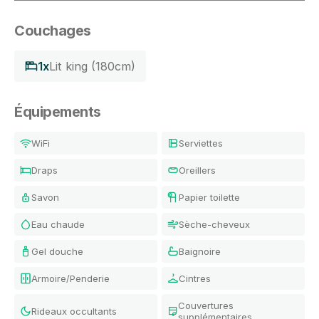
Couchages
1x
Lit king (180cm)
Équipements
WiFi
Serviettes
Draps
Oreillers
Savon
Papier toilette
Eau chaude
Sèche-cheveux
Gel douche
Baignoire
Armoire/Penderie
Cintres
Couvertures
Rideaux occultants
supplémentaires