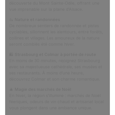
découverte du Mont Sainte-Odile, offrant une
vue imprenable sur la plaine d’Alsace.
🥾
Nature et randonnées
De nombreux sentiers de randonnée et pistes
cyclables, sillonnent les alentours, entre forêts,
collines et villages. Les amoureux de la nature
seront comblés été comme hiver.
🛍️
Strasbourg et Colmar à portée de route
En moins de 30 minutes, rejoignez Strasbourg
avec sa majestueuse cathédrale, ses musées et
ses restaurants. À moins d’une heure,
découvrez Colmar et son charme romantique.
🎄
Magie des marchés de Noël
En hiver, la région s’illumine : marchés de Noël
féeriques, odeurs de vin chaud et artisanat local
vous plongent dans une ambiance unique.