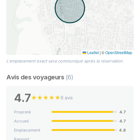
Leaflet
|
©
OpenStreetMap
L'emplacement exact sera communiqué après la réservation.
Avis des voyageurs
(6)
4.7
★
★
★
★
★
6 avis
Propreté
4.7
Accueil
4.7
Emplacement
4.8
Rapport