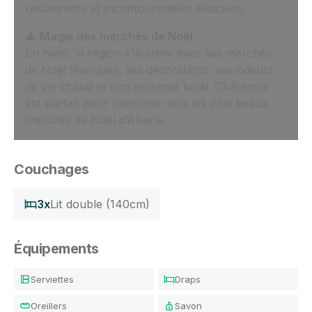
restaurants et incontournables alsaciens.
🎄
Magie des marchés de Noël
En hiver, la région s’illumine avec ses marchés
de Noël féeriques, ses décorations, ses odeurs
de vin chaud et son artisanat local. Châtenois
est parfait pour rayonner vers les plus beaux
marchés de Noël d’Alsace.
Couchages
3x
Lit double (140cm)
Équipements
Serviettes
Draps
Oreillers
Savon