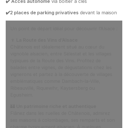
✔️ Accès autonome
via boîtier à clés
✔️2 places de parking privatives
devant la maison
Un point de départ idéal pour découvrir l’Alsace :
🍷
La Route des Vins d’Alsace
Châtenois est idéalement situé au cœur du
vignoble alsacien, entre Sélestat et les villages
typiques de la Route des Vins. Profitez de
balades entre vignes, de dégustations chez les
vignerons et partez à la découverte de villages
emblématiques comme Dambach-la-Ville,
Ribeauvillé, Riquewihr, Kaysersberg ou
Eguisheim.
🏰
Un patrimoine riche et authentique
Flânez dans les ruelles de Châtenois, admirez
ses maisons à colombages, ses remparts et son
charme typiquement alsacien. À quelques