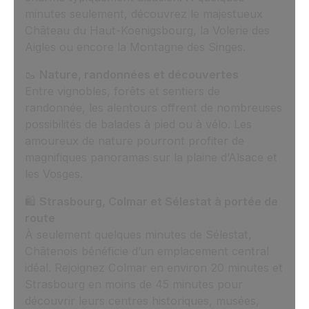
minutes seulement, découvrez le majestueux
Château du Haut-Koenigsbourg, la Volerie des
Aigles ou encore la Montagne des Singes.
🥾
Nature, randonnées et découvertes
Entre vignobles, forêts et sentiers de
randonnée, les alentours offrent de nombreuses
possibilités de balades à pied ou à vélo. Les
amoureux de nature pourront profiter de
magnifiques panoramas sur la plaine d’Alsace et
les Vosges.
🛍️
Strasbourg, Colmar et Sélestat à portée de
route
À seulement quelques minutes de Sélestat,
Châtenois bénéficie d’un emplacement central
idéal. Rejoignez Colmar en environ 20 minutes et
Strasbourg en moins de 45 minutes pour
découvrir leurs centres historiques, musées,