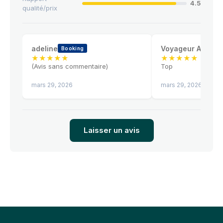
4.5
qualité/prix
adeline
Voyageur Airbnb
Booking
★
★
★
★
★
★
★
★
★
★
(Avis sans commentaire)
Top
mars 29, 2026
mars 29, 2026
Laisser un avis