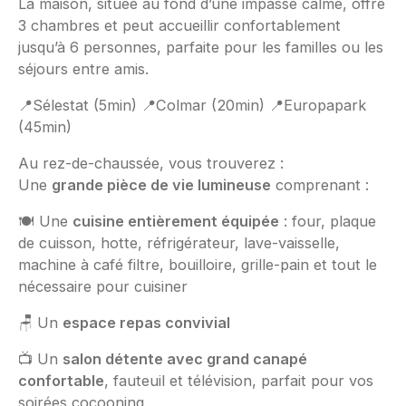
La maison, située au fond d’une impasse calme, offre
3 chambres et peut accueillir confortablement
jusqu’à 6 personnes, parfaite pour les familles ou les
séjours entre amis.
📍Sélestat (5min) 📍Colmar (20min) 📍Europapark
(45min)
Au rez-de-chaussée, vous trouverez :
Une
grande pièce de vie lumineuse
comprenant :
🍽️ Une
cuisine entièrement équipée
: four, plaque
de cuisson, hotte, réfrigérateur, lave-vaisselle,
machine à café filtre, bouilloire, grille-pain et tout le
nécessaire pour cuisiner
🪑 Un
espace repas convivial
📺 Un
salon détente avec grand canapé
confortable
, fauteuil et télévision, parfait pour vos
soirées cocooning