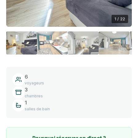
1 / 22
6
voyageurs
3
chambres
1
salles de bain