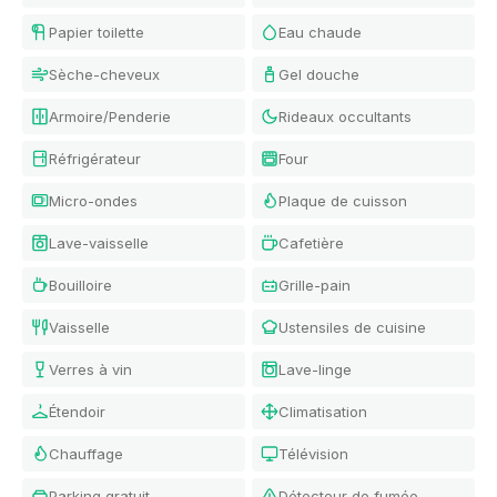
Papier toilette
Eau chaude
Sèche-cheveux
Gel douche
Armoire/Penderie
Rideaux occultants
Réfrigérateur
Four
Micro-ondes
Plaque de cuisson
Lave-vaisselle
Cafetière
Bouilloire
Grille-pain
Vaisselle
Ustensiles de cuisine
Verres à vin
Lave-linge
Étendoir
Climatisation
Chauffage
Télévision
Parking gratuit
Détecteur de fumée