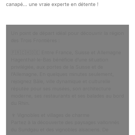
canapé… une vraie experte en détente !
Un point de départ idéal pour découvrir la région
des Trois Frontières :
🇫🇷🇨🇭🇩🇪 Entre France, Suisse et Allemagne
Hagenthal-le-Bas bénéficie d’une situation
privilégiée, aux portes de la Suisse et de
l’Allemagne. En quelques minutes seulement,
rejoignez Bâle, ville dynamique et culturelle
réputée pour ses musées, son architecture
moderne, ses restaurants et ses balades au bord
du Rhin.
🍷 Vignobles et villages de charme
Partez à la découverte des paysages vallonnés
du Sundgau et des vignobles alsaciens. De