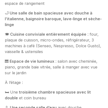
espace de rangement
🛁
Une salle de bain spacieuse avec douche à
l’italienne, baignoire baroque, lave-linge et sèche-
linge
🍽️
Cuisine conviviale entièrement équipée
: four,
plaque de cuisson, micro-ondes, réfrigérateur, 3
machines à café (Senseo, Nespresso, Dolce Gusto),
vaisselle & ustensiles
🎹
Espace de vie lumineux
: salon avec cheminée,
piano, grande baie vitrée, salle à manger avec vue
sur le jardin
À l’étage :
🛏️ Une
troisième chambre spacieuse avec lit
double
et coin bureau
🚿
Une seconde salle d’eau
avec douche