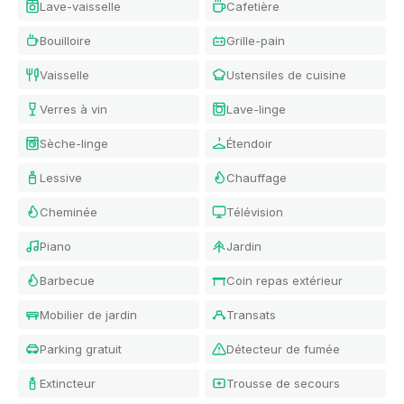
Lave-vaisselle
Cafetière
Bouilloire
Grille-pain
Vaisselle
Ustensiles de cuisine
Verres à vin
Lave-linge
Sèche-linge
Étendoir
Lessive
Chauffage
Cheminée
Télévision
Piano
Jardin
Barbecue
Coin repas extérieur
Mobilier de jardin
Transats
Parking gratuit
Détecteur de fumée
Extincteur
Trousse de secours