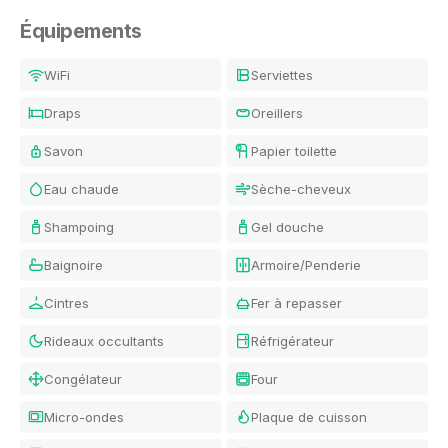
Équipements
WiFi
Serviettes
Draps
Oreillers
Savon
Papier toilette
Eau chaude
Sèche-cheveux
Shampoing
Gel douche
Baignoire
Armoire/Penderie
Cintres
Fer à repasser
Rideaux occultants
Réfrigérateur
Congélateur
Four
Micro-ondes
Plaque de cuisson