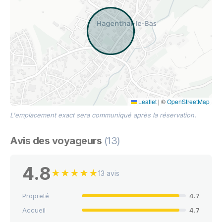
Leaflet
|
©
OpenStreetMap
L'emplacement exact sera communiqué après la réservation.
Avis des voyageurs
(13)
4.8
★
★
★
★
★
13 avis
Propreté
4.7
Accueil
4.7