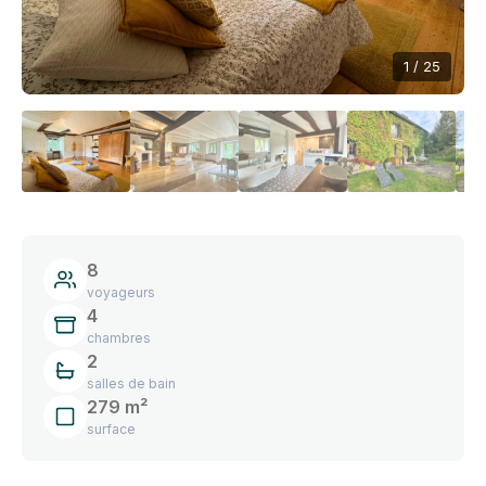
1 / 25
8
voyageurs
4
chambres
2
salles de bain
279 m²
surface