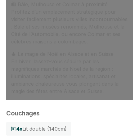
🛍️ Bâle, Mulhouse et Colmar à proximité
Profitez d’un emplacement stratégique pour
visiter facilement plusieurs villes incontournables
: Bâle et ses musées renommés, Mulhouse et la
Cité de l’Automobile, ou encore Colmar et ses
célèbres maisons à colombages.
🎄 La magie de Noël en Alsace et en Suisse
En hiver, laissez-vous séduire par les
magnifiques marchés de Noël de la région :
illuminations, spécialités locales, artisanat et
ambiance chaleureuse vous plongent dans la
magie des fêtes entre Alsace et Suisse.
Couchages
4x
Lit double (140cm)