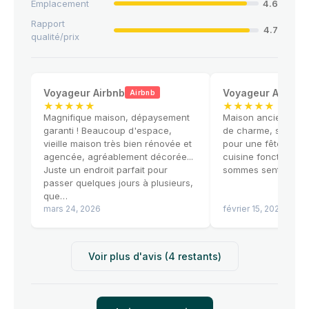
Emplacement
4.6
Rapport
4.7
qualité/prix
Voyageur Airbnb
Voyageur Airbnb
Airbnb
★
★
★
★
★
★
★
★
★
★
Magnifique maison, dépaysement
Maison ancienne a
garanti ! Beaucoup d'espace,
de charme, spacieus
vieille maison très bien rénovée et
pour une fête en fa
agencée, agréablement décorée...
cuisine fonctionnel
Juste un endroit parfait pour
sommes senti très à 
passer quelques jours à plusieurs,
que…
mars 24, 2026
février 15, 2026
Voir plus d'avis (4 restants)