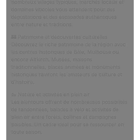
nombreux villages typiques, marchés locaux et
domaines viticoles vous attendent pour des
dégustations et des escapades authentiques
entre nature et traditions.
🏰 Patrimoine et découvertes culturelles
Découvrez le riche patrimoine de la région avec
les centres historiques de Bâle, Mulhouse ou
encore Altkirch. Musées, maisons
traditionnelles, places animées et monuments
historiques raviront les amateurs de culture et
d’histoire.
🥾 Nature et activités en plein air
Les alentours offrent de nombreuses possibilités
de randonnées, balades à vélo et activités de
plein air entre forêts, collines et campagnes
paisibles. Un cadre idéal pour se ressourcer en
toute saison.