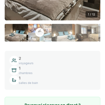
1 / 12
2
voyageurs
1
chambres
1
salles de bain