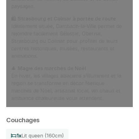
paysages.
🛍️
Strasbourg et Colmar à portée de route
Idéalement située, Dambach-la-Ville permet de
rejoindre facilement Sélestat, Obernai,
Strasbourg ou Colmar pour profiter de leurs
centres historiques, musées, restaurants et
animations.
🎄
Magie des marchés de Noël
En hiver, les villages alsaciens s’illuminent et la
région se transforme en décor féerique :
marchés de Noël, artisanat local, vin chaud et
ambiance chaleureuse vous attendent.
Couchages
1x
Lit queen (160cm)