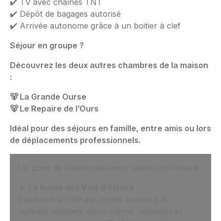
✔️ TV avec chaînes TNT
✔️ Dépôt de bagages autorisé
✔️ Arrivée autonome grâce à un boitier à clef
Séjour en groupe ?
Découvrez les deux autres chambres de la maison
:
🐻 La Grande Ourse
🐻 Le Repaire de l’Ours
Idéal pour des séjours en famille, entre amis ou lors
de déplacements professionnels.
Un point de départ idéal pour découvrir l’Alsace :
🍷
La Route des Vins d’Alsace
Dambach-la-Ville est nichée au cœur du
vignoble alsacien, entre vignes, remparts et