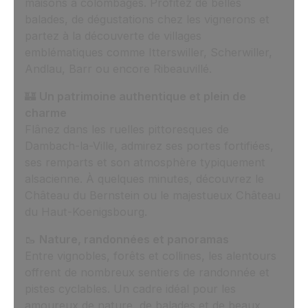
maisons à colombages. Profitez de belles
balades, de dégustations chez les vignerons et
partez à la découverte de villages
emblématiques comme Itterswiller, Scherwiller,
Andlau, Barr ou encore Ribeauvillé.
🏰
Un patrimoine authentique et plein de
charme
Flânez dans les ruelles pittoresques de
Dambach-la-Ville, admirez ses portes fortifiées,
ses remparts et son atmosphère typiquement
alsacienne. À quelques minutes, découvrez le
Château du Bernstein ou le majestueux Château
du Haut-Koenigsbourg.
🥾
Nature, randonnées et panoramas
Entre vignobles, forêts et collines, les alentours
offrent de nombreux sentiers de randonnée et
pistes cyclables. Un cadre idéal pour les
amoureux de nature, de balades et de beaux